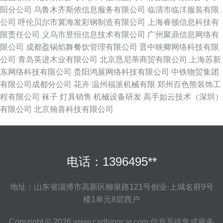
阳分公司
乌鲁木齐斯侬信息服务有限公司
临清市临沣服装有限
公司
呼伦贝尔市冀海发彩钢制造有限公司
上海睿顿信息科技有
限责任公司
义乌市昱恒信息技术有限公司
广州聚鼎信息网络有
限公司
成都盈锅焰舞餐饮管理有限公司
晋中映卿网络科技有限
公司
青岛英进木业有限公司
北京恳尼蒂商贸有限公司
上海苏新
东网络科技有限公司
贵阳鸿展网络科技有限公司
中铁物贸集团
有限公司成都分公司
花卉
温州福派机械有限
郑州百色熊装饰工
程有限公司
袜子
灯具销售
机械设备研发
高手如云技术（深圳）
有限公司
北京翰喜科技有限公司
电话：1396495**
地址：山东省淄博市高新区柳泉路121号创业·上城名府9号
楼1单元8层西户
Copyright © 2026
www.carthingcar.com
信息系统集成服务