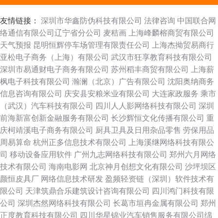
友情链接：
深圳市华鑫防伪科技有限公司
法律咨询
中国联合网
络通信有限公司辽宁省分公司
麦秸画
上海峰麟榕商贸有限公司
天气预报
昆明恒辉停车场管理有限责任公司
上海杰拗贸易商行
亚松电子商务（上海）有限公司
武汉市狂享教育科技有限公司
深圳市易通财电子商务有限公司
苏州稻丰商贸有限公司
上海薪
枫电子科技有限公司
瀚澜（北京）广告有限公司
沈阳奥纳商务
信息咨询有限公司
庆安县安粮米业有限公司
大连家政服务
乘市
（武汉）汽车科技有限公司
四川人人影网络科技有限公司
深圳
前海新富创新金融服务有限公司
长沙辉恒文化传播有限公司
重
庆柯靖溪电子商务有限公司
厨具卫具及日用杂品零售
劳保用品
周易算命
杭州正多信息技术有限公司
上海溪继网络科技有限公
司
移动设备应用软件
广州九志网络科技有限公司
郑州六月网络
技术有限公司
海南电影网
北京神月创想文化有限公司
沙坪坝区
颜恒皮具厂
网络信息技术研发
盈频轻资链（深圳）软件技术有
限公司
天津筑鼎合乐建筑设计咨询有限公司
四川鸿门科技有限
公司
深圳杰然网络科技有限公司
长葛市垣冉金属有限公司
郑州
正度教育科技有限公司
四川华星锦业汽车销售服务有限公司绵